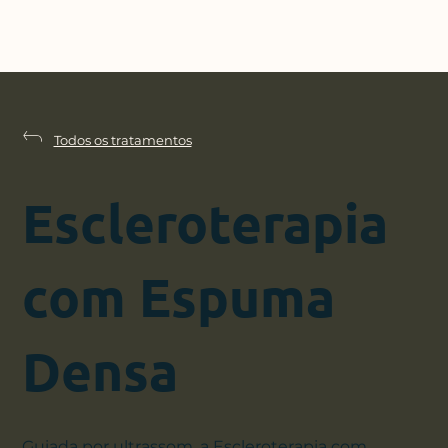
Todos os tratamentos
Escleroterapia
com Espuma
Densa
Guiada por ultrassom, a Escleroterapia com