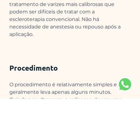
tratamento de varizes mais calibrosas que 
podem ser difíceis de tratar com a 
escleroterapia convencional. Não há 
necessidade de anestesia ou repouso após a 
aplicação.
Procedimento
O procedimento é relativamente simples e 
geralmente leva apenas alguns minutos. 
Guiada por ultrassom, a aplicaçao da espuma 
densa é realizada dentro da veia doente com o 
objetivo de causar uma reação inflamatória e 
fechá-la ao longo de algumas semanas. O uso 
de meia elástica imediatamente após o 
procedimento é muito importante.